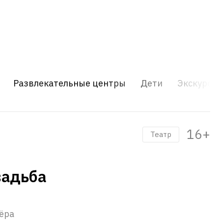
Развлекательные центры
Дети
Экскурси
16+
Театр
вадьба
ёра